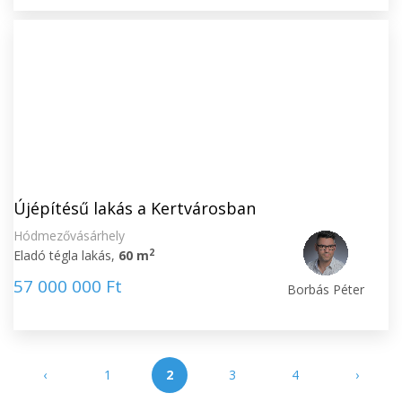
Újépítésű lakás a Kertvárosban
Hódmezővásárhely
2
Eladó tégla lakás,
60 m
57 000 000 Ft
Borbás Péter
‹
1
2
3
4
›