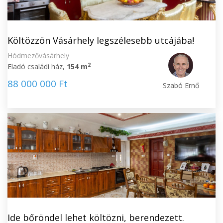
Költözzön Vásárhely legszélesebb utcájába!
Hódmezővásárhely
2
Eladó családi ház,
154 m
88 000 000 Ft
Szabó Ernő
Ide bőröndel lehet költözni, berendezett.