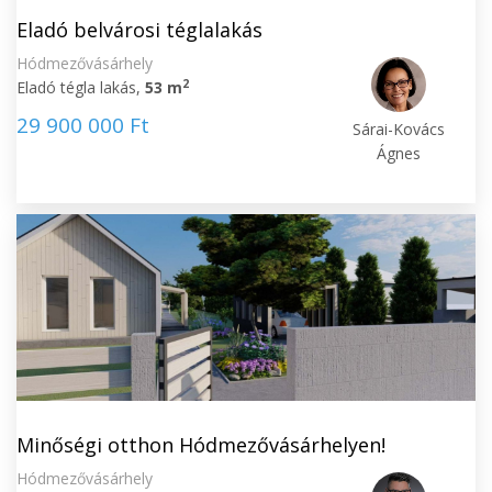
Eladó belvárosi téglalakás
Hódmezővásárhely
2
Eladó tégla lakás,
53 m
29 900 000 Ft
Sárai-Kovács
Ágnes
Minőségi otthon Hódmezővásárhelyen!
Hódmezővásárhely