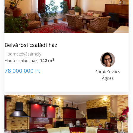
Belvárosi családi ház
Hódmezővásárhely
2
Eladó családi ház,
142 m
78 000 000 Ft
Sárai-Kovács
Ágnes