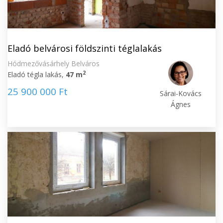
Eladó belvárosi földszinti téglalakás
Hódmezővásárhely Belváros
2
Eladó tégla lakás,
47 m
25 900 000 Ft
Sárai-Kovács
Ágnes