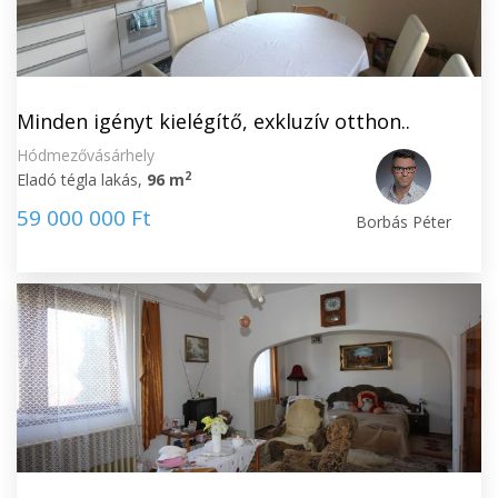
Minden igényt kielégítő, exkluzív otthon..
Hódmezővásárhely
2
Eladó tégla lakás,
96 m
59 000 000 Ft
Borbás Péter