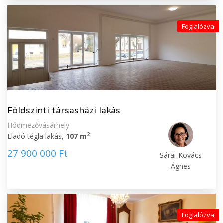
Foglalózva
Földszinti társasházi lakás
Hódmezővásárhely
2
Eladó tégla lakás,
107 m
27 900 000 Ft
Sárai-Kovács
Ágnes
Foglalózva