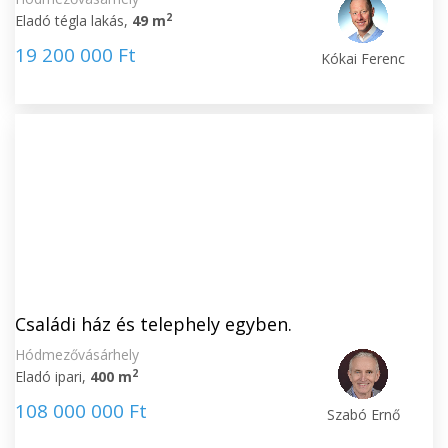
2
Eladó tégla lakás,
49 m
19 200 000 Ft
Kókai Ferenc
Családi ház és telephely egyben.
Hódmezővásárhely
2
Eladó ipari,
400 m
108 000 000 Ft
Szabó Ernő