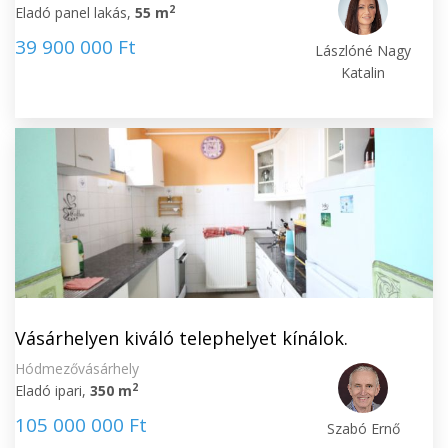
2
Eladó panel lakás,
55 m
39 900 000 Ft
Lászlóné Nagy
Katalin
Vásárhelyen kiváló telephelyet kínálok.
Hódmezővásárhely
2
Eladó ipari,
350 m
105 000 000 Ft
Szabó Ernő