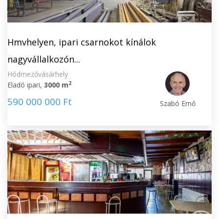
Hmvhelyen, ipari csarnokot kínálok
nagyvállalkozón...
Hódmezővásárhely
2
Eladó ipari,
3000 m
590 000 000 Ft
Szabó Ernő