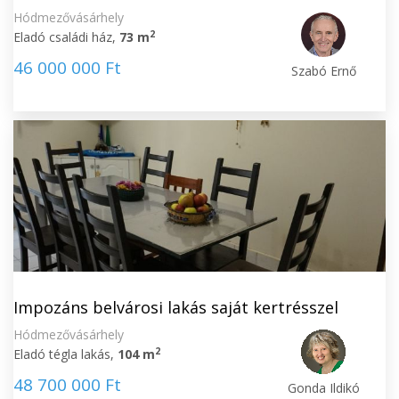
Hódmezővásárhely
2
Eladó családi ház,
73 m
46 000 000 Ft
Szabó Ernő
Impozáns belvárosi lakás saját kertrésszel
Hódmezővásárhely
2
Eladó tégla lakás,
104 m
48 700 000 Ft
Gonda Ildikó