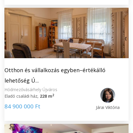
Otthon és vállalkozás egyben–értékálló
lehetőség Ú...
Hódmezővásárhely Újváros
2
Eladó családi ház,
228 m
84 900 000 Ft
Járai Viktória