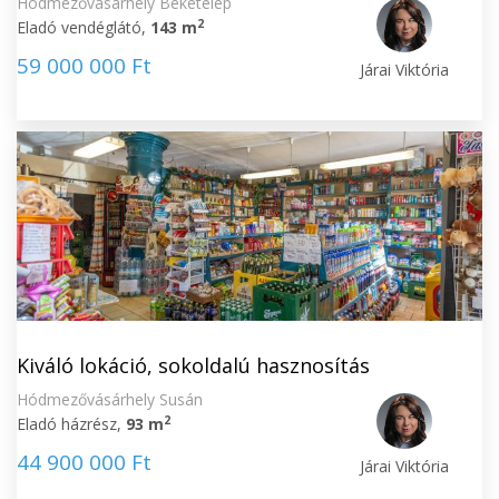
Hódmezővásárhely Béketelep
2
Eladó vendéglátó,
143 m
59 000 000 Ft
Járai Viktória
Kiváló lokáció, sokoldalú hasznosítás
Hódmezővásárhely Susán
2
Eladó házrész,
93 m
44 900 000 Ft
Járai Viktória