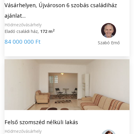
Vásárhelyen, Újvároson 6 szobás családiház
ajánlat...
Hódmezővásárhely
2
Eladó családi ház,
172 m
84 000 000 Ft
Szabó Ernő
Felső szomszéd nélküli lakás
Hódmezővásárhely