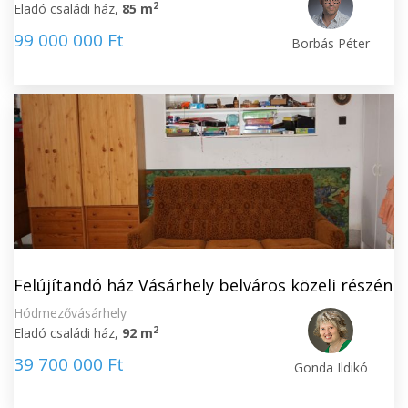
2
Eladó családi ház,
85 m
99 000 000 Ft
Borbás Péter
Felújítandó ház Vásárhely belváros közeli részén
Hódmezővásárhely
2
Eladó családi ház,
92 m
39 700 000 Ft
Gonda Ildikó