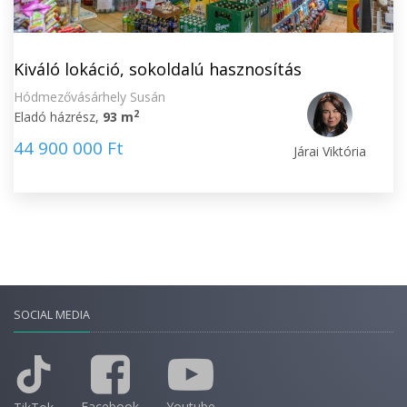
Kiváló lokáció, sokoldalú hasznosítás
Hódmezővásárhely Susán
2
Eladó házrész,
93 m
44 900 000 Ft
Járai Viktória
SOCIAL MEDIA
Facebook
Youtube