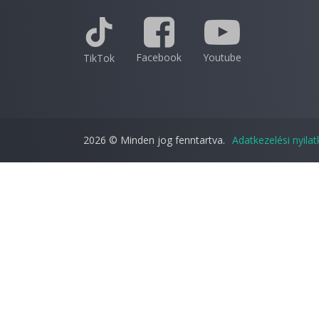
Facebook
Youtube
TikTok
2026 © Minden jog fenntartva.
Adatkezelési nyila