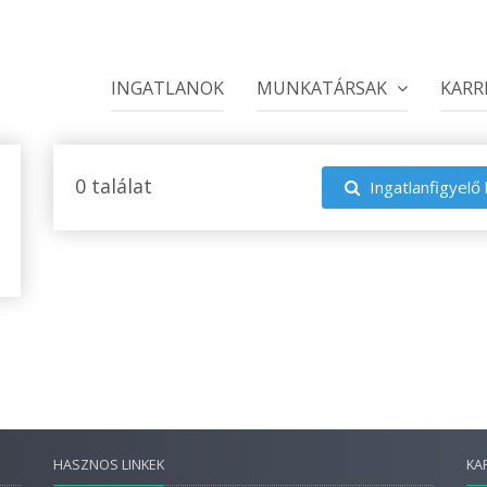
INGATLANOK
MUNKATÁRSAK
KARR
0 találat
Ingatlanfigyelő 
HASZNOS LINKEK
KA