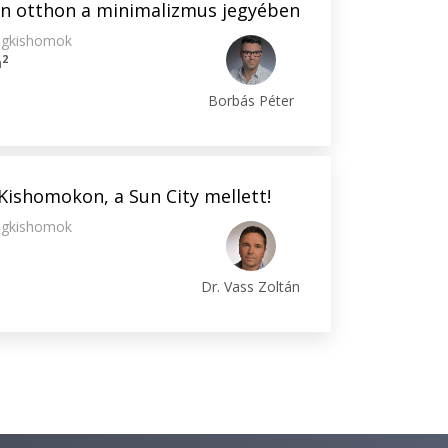
n otthon a minimalizmus jegyében
egkishomok
2
m
Borbás Péter
Kishomokon, a Sun City mellett!
egkishomok
Dr. Vass Zoltán