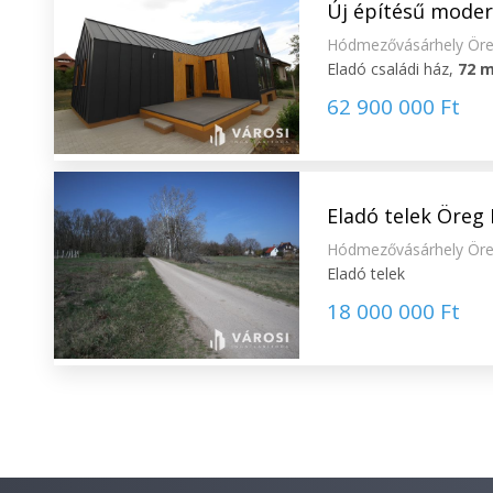
Új építésű moder
Hódmezővásárhely Ör
Eladó családi ház,
72 
62 900 000 Ft
Eladó telek Öreg 
Hódmezővásárhely Ör
Eladó telek
18 000 000 Ft