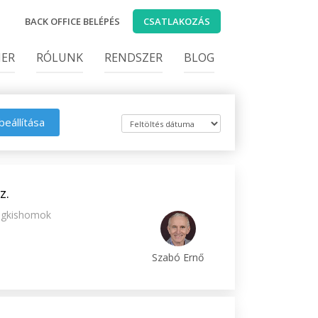
BACK OFFICE BELÉPÉS
CSATLAKOZÁS
IER
RÓLUNK
RENDSZER
BLOG
beállítása
z.
egkishomok
Szabó Ernő