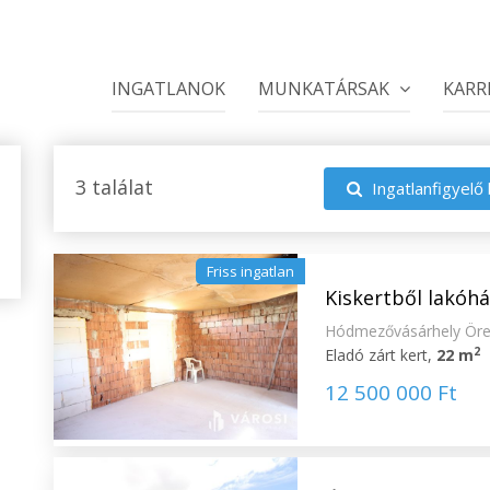
INGATLANOK
MUNKATÁRSAK
KARR
3 találat
Ingatlanfigyelő 
Friss ingatlan
Kiskertből lakóhá
Hódmezővásárhely Ör
2
Eladó zárt kert,
22 m
12 500 000 Ft