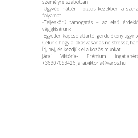
személyre szabottan
-Ügyvédi háttér – biztos kezekben a szerz
folyamat
-Teljeskörű támogatás – az első érdeklő
végigkísérünk
-Egyetlen kapcsolattartó, gördülékeny ügyin
Célunk, hogy a lakásvásárlás ne stressz, ha
Írj, hívj, és kezdjük el a közös munkát!
Járai Viktória- Prémium Ingatlanérté
+36307053426 jarai.viktoria@varos.hu