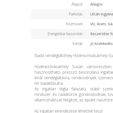
Állapot
Átlagos
Parkolás
Utcán ingyen
Közművek
Víz, Áram, Gá
Energetikai besorolás
Beszerzése f
Extrák
jó közlekedés,
Eladó vendéglátóhely Hódmezővásárhely-S
Hódmezővásárhely Susán városrészben 
hasznosítható, presszó besorolású ingatlan
kínál vendéglátásra, rendezvények szervez
tér kialakítására.
Az ingatlan tégla falazatú, stabil szerk
rendszer és radiátorok gondoskodnak, tová
villamoshálózat felújított, az épület riasztóre
Az ingatlan elrendezése lehetővé teszi: