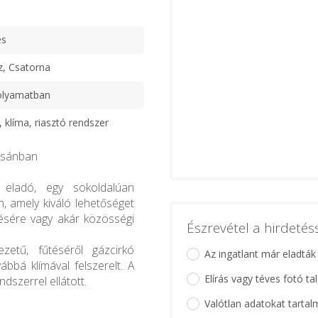
es
z, Csatorna
olyamatban
 klíma, riasztó rendszer
usánban
eladó, egy sokoldalúan
, amely kiváló lehetőséget
ésére vagy akár közösségi
Észrevétel a hirdeté
ezetű, fűtéséről gázcirkó
Az ingatlant már eladták
bbá klímával felszerelt. A
Elírás vagy téves fotó ta
ndszerrel ellátott.
Valótlan adatokat tartal