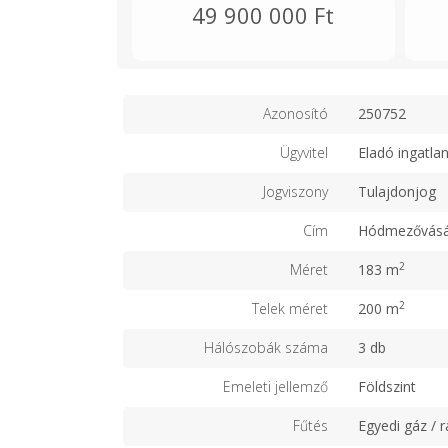
49 900 000 Ft
Azonosító
250752
Ügyvitel
Eladó ingatla
Jogviszony
Tulajdonjog
Cím
Hódmezővásá
2
Méret
183 m
2
Telek méret
200 m
Hálószobák száma
3 db
Emeleti jellemző
Földszint
Fűtés
Egyedi gáz / r