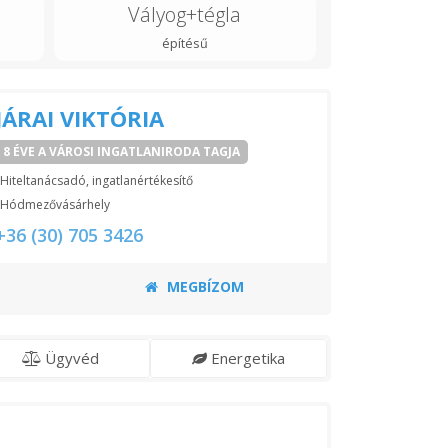
Vályog+tégla
építésű
JÁRAI VIKTÓRIA
8 ÉVE A VÁROSI INGATLANIRODA TAGJA
Hiteltanácsadó, ingatlanértékesítő
Hódmezővásárhely
+36 (30) 705 3426
MEGBÍZOM
Ügyvéd
Energetika