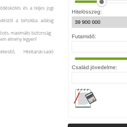
ődéskötés és a teljes jogi
déstől a birtokba adásig
tézés, maximális biztonság
nem élmény legyen!
kesítő, Hiteltanácsadó