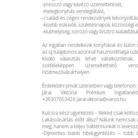
-presszó vagy kávézó üzemeltetését,
-melegkonyhás vendéglátást,
-családi és céges rendezvények lebonyolítás
-kisebb esküvők, születésnapok, közösségi
-klubhelyiség, söröző vagy bisztró kialakításá
Az ingatlan rendelkezik konyhával és külön
az új tulajdonos azonnal hasznosíthatja üzlet
Kiváló választás lehet vállalkozóknak, 
sokféleképpen üzemeltethető vend
Hódmezővásárhelyen.
Érdeklődni privát üzenetben vagy telefonon:
Járai Viktória Prémium Ingatlanérté
+36307053426 jarai.viktoria@varos.hu
Kulcsra kész ügyintézés – Neked csak költözn
Lakásvásárlás előtt állsz? Nálunk nemcsak 
meg, hanem a teljes háttérmunkát is levesszü
-Díjmentes banki hitelügyintézés – több 