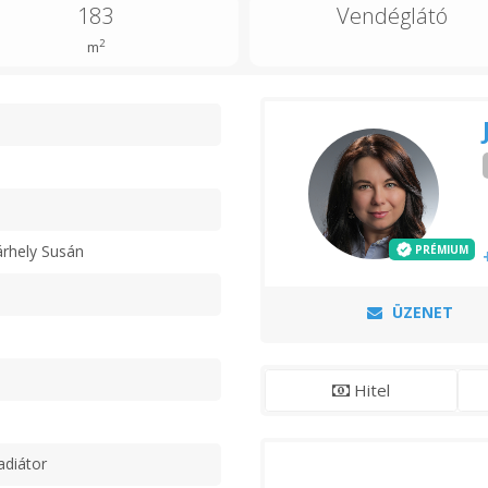
183
Vendéglátó
2
m
n
rhely Susán
PRÉMIUM
ÜZENET
Hitel
adiátor