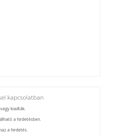
ssel kapcsolatban
 vagy kiadták.
lálható a hirdetésben.
maz a hirdetés.