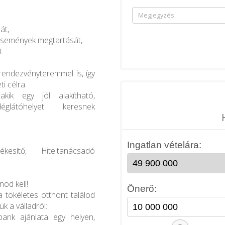
át,
 események megtartását,
t
 rendezvényteremmel is, így
i célra.
akik egy jól alakítható,
églátóhelyet keresnek
kesítő, Hiteltanácsadó
öd kell!
a tökéletes otthont találod
k a válladról:
bank ajánlata egy helyen,