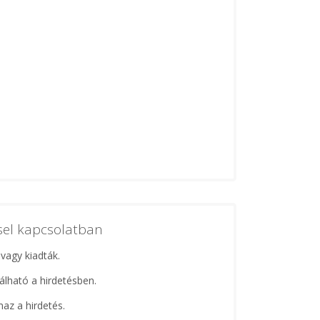
ssel kapcsolatban
 vagy kiadták.
lálható a hirdetésben.
maz a hirdetés.