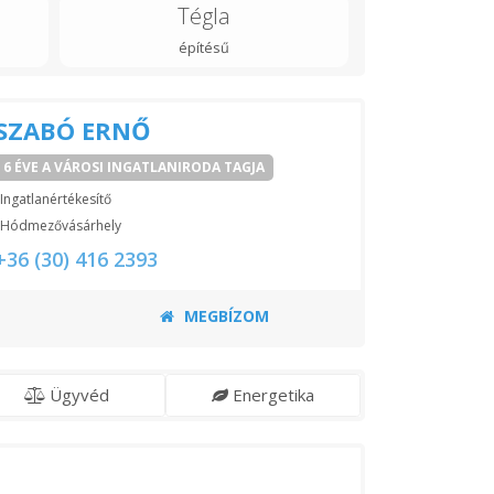
Tégla
építésű
SZABÓ ERNŐ
6 ÉVE A VÁROSI INGATLANIRODA TAGJA
Ingatlanértékesítő
Hódmezővásárhely
+36 (30) 416 2393
MEGBÍZOM
Ügyvéd
Energetika