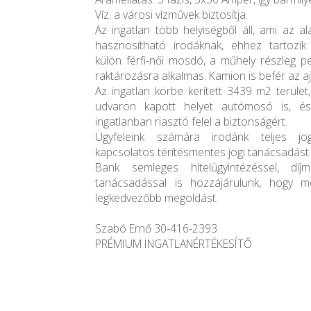
Víz: a városi vízművek biztosítja.
Az ingatlan több helyiségből áll, ami az a
hasznosítható irodáknak, ehhez tartozik
külön férfi-női mosdó, a műhely részleg p
raktározásra alkalmas. Kamion is befér az a
Az ingatlan körbe kerített 3439 m2 terület
udvaron kapott helyet autómosó is, és
ingatlanban riasztó felel a biztonságért.
Ügyfeleink számára irodánk teljes jogi
kapcsolatos térítésmentes jogi tanácsadást b
Bank semleges hitelügyintézéssel, díj
tanácsadással is hozzájárulunk, hogy 
legkedvezőbb megoldást.
Szabó Ernő 30-416-2393
PRÉMIUM INGATLANÉRTÉKESÍTŐ