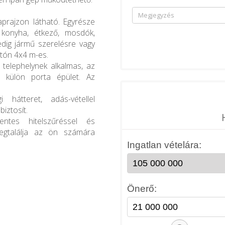
laprajzon látható. Egyrésze
 konyha, étkező, mosdók,
edig jármű szerelésre vagy
jtón 4x4 m-es.
, telephelynek alkalmas, az
 külön porta épület. Az
 hátteret, adás-vétellel
iztosít.
mentes hitelszűréssel és
megtalálja az ön számára