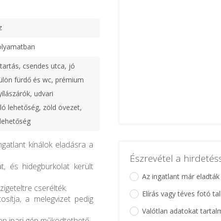
z
olyamatban
tartás, csendes utca, jó
ülön fürdő és wc, prémium
ílászárók, udvari
ó lehetőség, zöld övezet,
 lehetőség
ngatlant kínálok eladásra a
Észrevétel a hirdeté
at, és hidegburkolat került
Az ingatlant már eladták
igeteltre cserélték.
Elírás vagy téves fotó ta
sítja, a melegvizet pedig
Valótlan adatokat tartal
yen ipari gép működtethető.