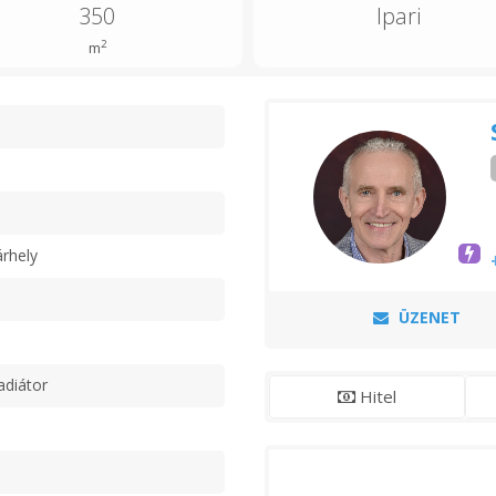
350
Ipari
2
m
n
rhely
ÜZENET
adiátor
Hitel