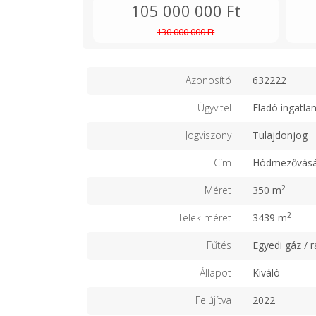
105 000 000 Ft
130 000 000 Ft
Azonosító
632222
Ügyvitel
Eladó ingatla
Jogviszony
Tulajdonjog
Cím
Hódmezővásá
2
Méret
350 m
2
Telek méret
3439 m
Fűtés
Egyedi gáz / r
Állapot
Kiváló
Felújítva
2022