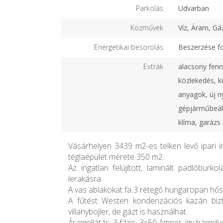
Parkolás
Udvarban
Közművek
Víz, Áram, Gá
Energetikai besorolás
Beszerzése f
Extrák
alacsony fenn
közlekedés, k
anyagok, új ny
gépjárműbeáll
klíma, garázs
Vásárhelyen 3439 m2-es telken levő ipari i
téglaépület mérete 350 m2.
Az ingatlan felújított, laminált padlóburkol
lerakásra.
A vas ablakokat fa 3 rétegő hungaropan hősz
A fűtést Westen kondenzációs kazán bizto
villanybojler, de gázt is használhat.
Áramellátás: 3 fázis, 3x50 Amper, így bármil