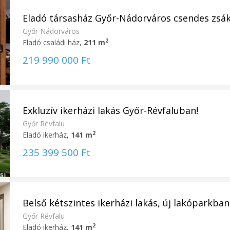
Eladó társasház Győr-Nádorváros csendes zsáku
Győr Nádorváros
2
Eladó családi ház,
211 m
219 990 000 Ft
Exkluzív ikerházi lakás Győr-Révfaluban!
Győr Révfalu
2
Eladó ikerház,
141 m
235 399 500 Ft
Belső kétszintes ikerházi lakás, új lakóparkban
Győr Révfalu
2
Eladó ikerház,
141 m