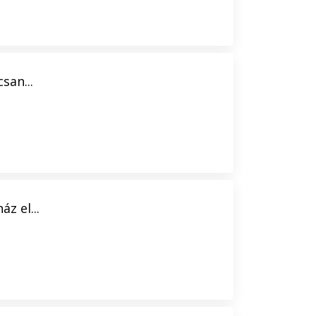
san...
z el...