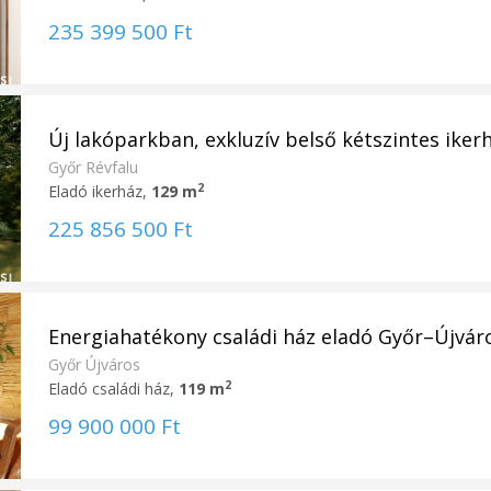
235 399 500 Ft
Új lakóparkban, exkluzív belső kétszintes ikerhá
Győr Révfalu
2
Eladó ikerház,
129 m
225 856 500 Ft
Energiahatékony családi ház eladó Győr–Újvá
Győr Újváros
2
Eladó családi ház,
119 m
99 900 000 Ft