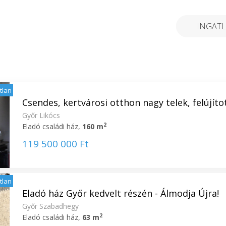
INGATL
atlan
Csendes, kertvárosi otthon nagy telek, felújított
Győr Likócs
2
Eladó családi ház,
160 m
119 500 000 Ft
atlan
Eladó ház Győr kedvelt részén - Álmodja Újra!
Győr Szabadhegy
2
Eladó családi ház,
63 m