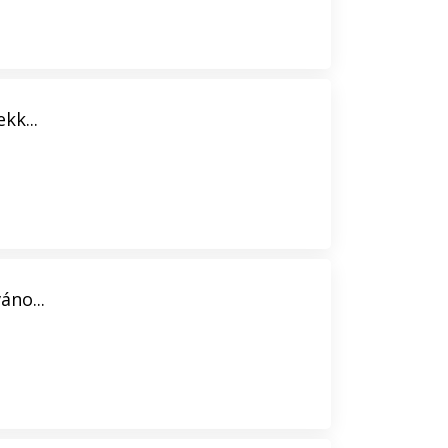
kk...
áno...