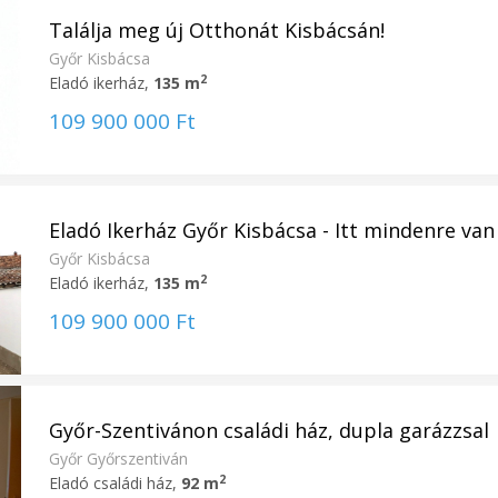
Találja meg új Otthonát Kisbácsán!
Győr Kisbácsa
2
Eladó ikerház,
135 m
109 900 000 Ft
Eladó Ikerház Győr Kisbácsa - Itt mindenre van l
Győr Kisbácsa
2
Eladó ikerház,
135 m
109 900 000 Ft
Győr-Szentivánon családi ház, dupla garázzsal
Győr Győrszentiván
2
Eladó családi ház,
92 m