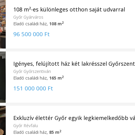
108 m²-es különleges otthon saját udvarral
Győr Gyárváros
2
Eladó családi ház,
108 m
96 500 000 Ft
Igényes, felújított ház két lakrésszel Győrszenti
Győr Győrszentiván
2
Eladó családi ház,
165 m
151 000 000 Ft
Exkluzív élettér Győr egyik legkiemelkedőbb vár
Győr Révfalu
2
Eladó családi ház,
85 m