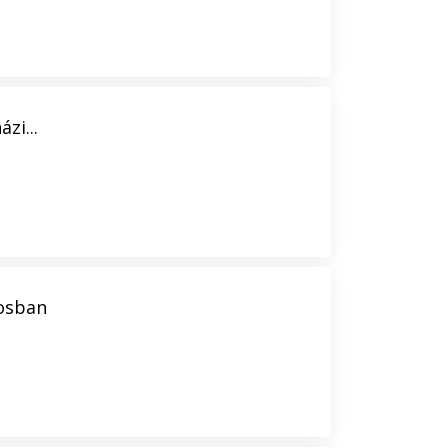
zi...
rosban