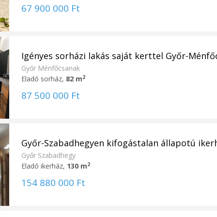
67 900 000 Ft
Igényes sorházi lakás saját kerttel Győr-Ménfőc
Győr Ménfőcsanak
2
Eladó sorház,
82 m
87 500 000 Ft
Győr-Szabadhegyen kifogástalan állapotú ikerhá
Győr Szabadhegy
2
Eladó ikerház,
130 m
154 880 000 Ft