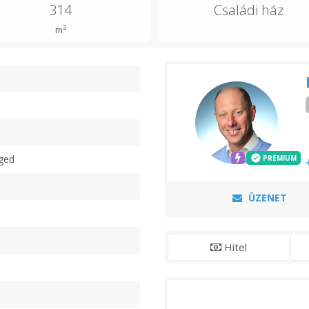
314
Családi ház
2
m
n
ged
PRÉMIUM
ÜZENET
Hitel