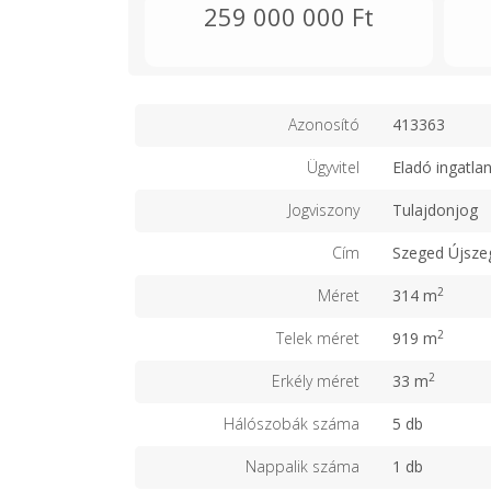
259 000 000 Ft
Azonosító
413363
Ügyvitel
Eladó ingatla
Jogviszony
Tulajdonjog
Cím
Szeged Újsze
2
Méret
314 m
2
Telek méret
919 m
2
Erkély méret
33 m
Hálószobák száma
5 db
Nappalik száma
1 db