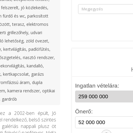
felszerelt, jó közlekedés,
n fürdő és wc, parkosított
özött, terasz, elektromos
rti grillezőhely, udvari
ó lehetőség, zöld övezet,
y, kertvilágítás, padlófűtés,
őszigetelés, riasztó rendszer,
dekorvilágítás, kandalló,
, kertkapcsolat, garázs
romfázisú áram, dupla
em, kamera rendszer, optikai
, gardrób
ez a 2002-ben épült, Jó
l rendelkező, belső szintes
 galériás nappali plusz öt
eti fekvésű napfényes, tégla