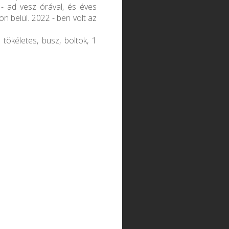
t - ad vesz órával, és éves
on belül. 2022 - ben volt az
 tökéletes, busz, boltok, 1