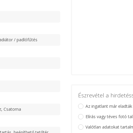
adiátor / padlófűtés
Észrevétel a hirdeté
Az ingatlant már eladták
z, Csatorna
Elírás vagy téves fotó ta
Valótlan adatokat tartal
artás, beépíthető tetőtér,