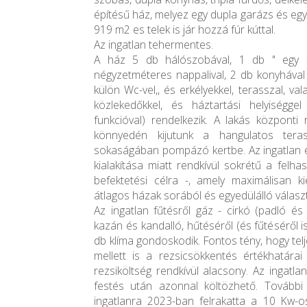
építésű ház, melyez egy dupla garázs és egy
919 m2 es telek is jár hozzá fúr kúttal.
Az ingatlan tehermentes.
A ház 5 db hálószobával, 1 db " egy s
négyzetméteres nappalival, 2 db konyhával
külön Wc-vel,, és erkélyekkel, terasszal, va
közlekedőkkel, és háztartási helyiségge
funkcióval) rendelkezik. A lakás központi
könnyedén kijutunk a hangulatos tera
sokaságában pompázó kertbe. Az ingatlan e
kialakítása miatt rendkívül sokrétű a felha
befektetési célra -, amely maximálisan ki
átlagos házak sorából és egyedülálló választ
Az ingatlan fűtésről gáz - cirkó (padló és
kazán és kandalló, hűtéséről (és fűtéséről i
db klíma gondoskodik. Fontos tény, hogy te
mellett is a rezsicsökkentés értékhatárai 
rezsiköltség rendkívül alacsony. Az ingatlan
festés után azonnal költözhető. További
ingatlanra 2023-ban felrakatta a 10 Kw-