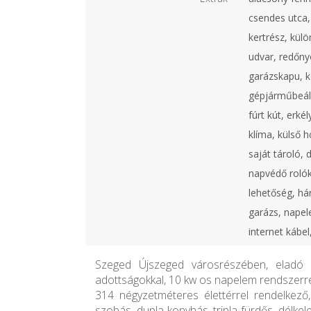
csendes utca, 
kertrész, külö
udvar, redőny
garázskapu, ke
gépjárműbeáll
fúrt kút, erkél
klíma, külső h
saját tároló, 
napvédő rolók
lehetőség, há
garázs, napel
internet kábel
Szeged Újszeged városrészében, eladó 
adottságokkal, 10 kw os napelem rendszerre
314 négyzetméteres élettérrel rendelkező,
szobás, dupla konyhás, tripla fürdős, délkel