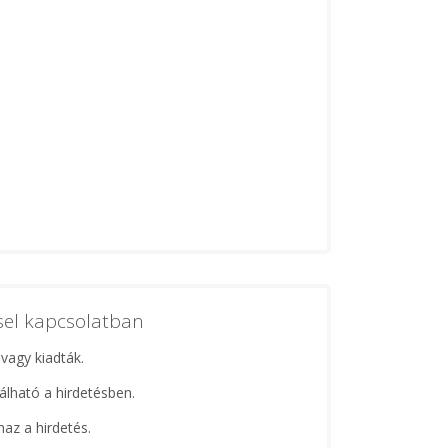
ssel kapcsolatban
 vagy kiadták.
lálható a hirdetésben.
maz a hirdetés.