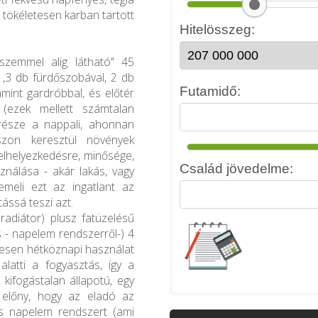
 tökéletesen karban tartott
zemmel alig látható" 45
 ,3 db fürdőszobával, 2 db
lamint gardróbbal, és előtér
l (ezek mellett számtalan
 része a nappali, ahonnan
szon keresztül növények
lhelyezkedésre, minősége,
sználása - akár lakás, vagy
emeli ezt az ingatlant az
ássá teszi azt.
 radiátor) plusz fatüzelésű
s - napelem rendszerről-) 4
ljesen hétköznapi használat
alatti a fogyasztás, így a
 kifogástalan állapotú, egy
 előny, hogy az eladó az
os napelem rendszert (ami