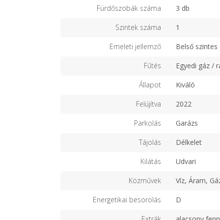
Fürdőszobák száma
3 db
Szintek száma
1
Emeleti jellemző
Belső szintes
Fűtés
Egyedi gáz / r
Állapot
Kiváló
Felújítva
2022
Parkolás
Garázs
Tájolás
Délkelet
Kilátás
Udvari
Közművek
Víz, Áram, Gá
Energetikai besorolás
D
Extrák
alacsony fennt