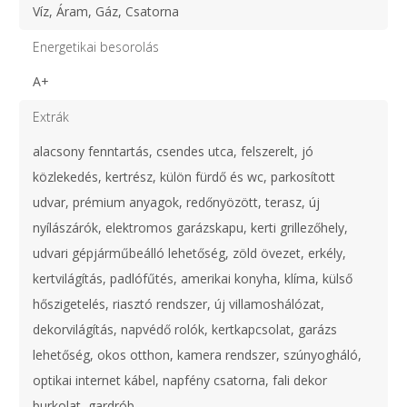
Víz, Áram, Gáz, Csatorna
Energetikai besorolás
A+
Extrák
alacsony fenntartás, csendes utca, felszerelt, jó
közlekedés, kertrész, külön fürdő és wc, parkosított
udvar, prémium anyagok, redőnyözött, terasz, új
nyílászárók, elektromos garázskapu, kerti grillezőhely,
udvari gépjárműbeálló lehetőség, zöld övezet, erkély,
kertvilágítás, padlófűtés, amerikai konyha, klíma, külső
hőszigetelés, riasztó rendszer, új villamoshálózat,
dekorvilágítás, napvédő rolók, kertkapcsolat, garázs
lehetőség, okos otthon, kamera rendszer, szúnyogháló,
optikai internet kábel, napfény csatorna, fali dekor
burkolat, gardrób