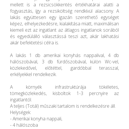
mellett is a rezsicsökkentés értékhatárai alatti a
fogyasztás, így a rezsiköltség rendkívül alacsony. A
lakás együttesen egy igazán szerethető egységet
képez, elhelyezkedésre, kialakítása miatt, maximálisan
kiemeli ezt az ingatlant az átlagos ingatlanok sorából
és egyedülálló választássá teszi azt, akár lakhatási
akár befektetési célra is.
A lakás 1 db amerikai konyhás nappalival, 4 db
hálószobával, 3 db fürdőszobával, külön Wc-vel,
közlekedővel, előtéttel, gardóbbal terasszal,
erkélyekkel rendelkezik.
A környék infrastruktúrája tökéletes,
tömegközlekedés, kisboltok 1-3 percnyire az
ingatlantól.
A teljes (Totál) műszaki tartalom is rendelkezésre áll.
Helységek:
- Amerikai konyha nappali,
- 4 hálószoba