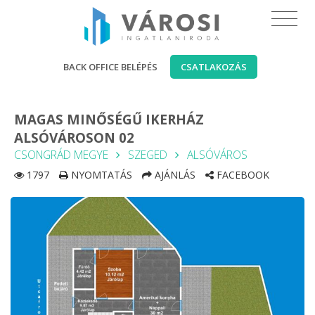
BACK OFFICE BELÉPÉS
CSATLAKOZÁS
MAGAS MINŐSÉGŰ IKERHÁZ
ALSÓVÁROSON 02
CSONGRÁD MEGYE
SZEGED
ALSÓVÁROS
1797
NYOMTATÁS
AJÁNLÁS
FACEBOOK