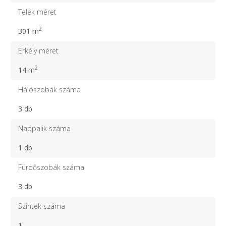
Telek méret
2
301 m
Erkély méret
2
14 m
Hálószobák száma
3 db
Nappalik száma
1 db
Fürdőszobák száma
3 db
Szintek száma
1