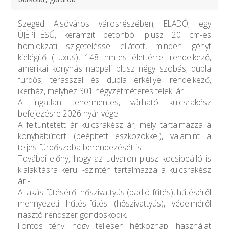
Szeged Alsóváros városrészében, ELADÓ, egy
ÚJÉPÍTÉSŰ, keramzit betonból plusz 20 cm-es
homlokzati szigeteléssel ellátott, minden igényt
kielégítő (Luxus), 148 nm-es élettérrel rendelkező,
amerikai konyhás nappali plusz négy szobás, dupla
fürdős, terasszal és dupla erkéllyel rendelkező,
ikerház, melyhez 301 négyzetméteres telek jár.
A ingatlan tehermentes, várható kulcsrakész
befejezésre 2026 nyár vége.
A feltüntetett ár kulcsrakész ár, mely tartalmazza a
konyhabútort (beépített eszközökkel), valamint a
teljes fürdőszoba berendezését is.
További előny, hogy az udvaron plusz kocsibeálló is
kialakításra kerül -szintén tartalmazza a kulcsrakész
ár -
A lakás fűtéséről hőszivattyús (padló fűtés), hűtéséről
mennyezeti hűtés-fűtés (hőszivattyús), védelméről
riasztó rendszer gondoskodik.
Fontos tény, hogy teljesen hétköznapi használat