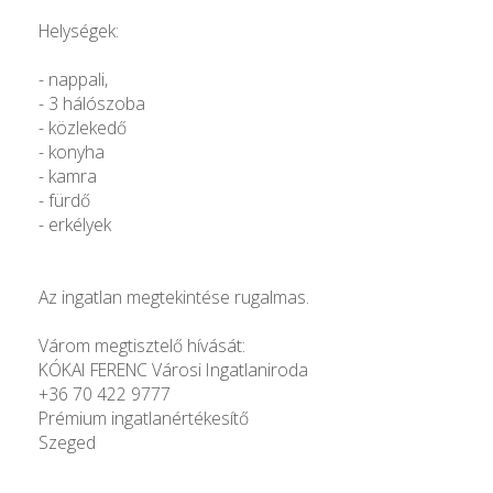
Helységek:
- nappali,
- 3 hálószoba
- közlekedő
- konyha
- kamra
- fürdő
- erkélyek
Az ingatlan megtekintése rugalmas.
Várom megtisztelő hívását:
KÓKAI FERENC Városi Ingatlaniroda
+36 70 422 9777
Prémium ingatlanértékesítő
Szeged