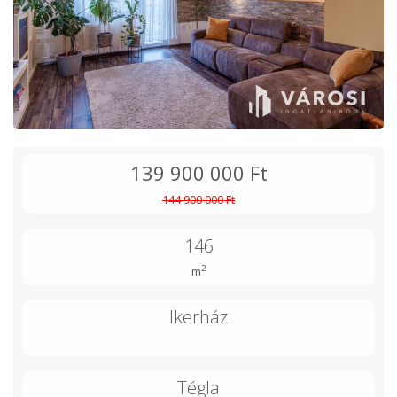
139 900 000 Ft
144 900 000 Ft
146
2
m
Ikerház
Tégla