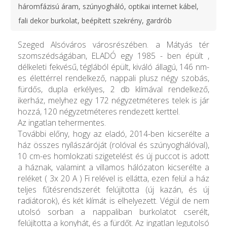
háromfázisú áram, szúnyogháló, optikai internet kábel,
fali dekor burkolat, beépített szekrény, gardrób
Szeged Alsóváros városrészében. a Mátyás tér
szomszédságában, ELADÓ egy 1985 - ben épült ,
délkeleti fekvésű, téglából épült, kiváló állagú, 146 nm-
es élettérrel rendelkező, nappali plusz négy szobás,
fürdős, dupla erkélyes, 2 db klímával rendelkező,
ikerház, melyhez egy 172 négyzetméteres telek is jár
hozzá, 120 négyzetméteres rendezett kerttel.
Az ingatlan tehermentes.
További előny, hogy az eladó, 2014-ben kicserélte a
ház összes nyílászáróját (rolóval és szúnyoghálóval),
10 cm-es homlokzati szigetelést és új puccot is adott
a háznak, valamint a villamos hálózaton kicserélte a
reléket ( 3x 20 A ) Fi relével is ellátta, ezen felül a ház
teljes fűtésrendszerét felújította (új kazán, és új
radiátorok), és két klímát is elhelyezett. Végül de nem
utolsó sorban a nappaliban burkolatot cserélt,
felújította a konyhát, és a fürdőt. Az ingatlan legutolsó