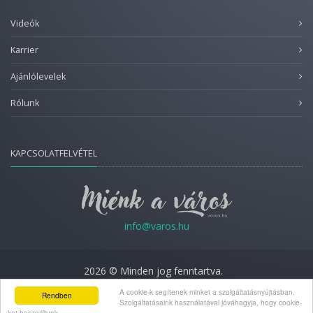
Videók
Karrier
Ajánlólevelek
Rólunk
KAPCSOLATFELVÉTEL
info@varos.hu
2026 © Minden jog fenntartva.
Adatkezelési nyilatkozat
A cookie-k segítenek minket a szolgáltatásnyújtásban.
Rendben
Szolgáltatásaink használatával jóváhagyja, hogy cookie-
kat használjunk.