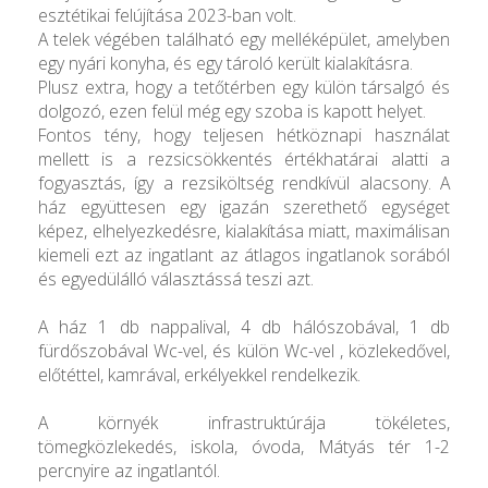
esztétikai felújítása 2023-ban volt.
A telek végében található egy melléképület, amelyben
egy nyári konyha, és egy tároló került kialakításra.
Plusz extra, hogy a tetőtérben egy külön társalgó és
dolgozó, ezen felül még egy szoba is kapott helyet.
Fontos tény, hogy teljesen hétköznapi használat
mellett is a rezsicsökkentés értékhatárai alatti a
fogyasztás, így a rezsiköltség rendkívül alacsony. A
ház együttesen egy igazán szerethető egységet
képez, elhelyezkedésre, kialakítása miatt, maximálisan
kiemeli ezt az ingatlant az átlagos ingatlanok sorából
és egyedülálló választássá teszi azt.
A ház 1 db nappalival, 4 db hálószobával, 1 db
fürdőszobával Wc-vel, és külön Wc-vel , közlekedővel,
előtéttel, kamrával, erkélyekkel rendelkezik.
A környék infrastruktúrája tökéletes,
tömegközlekedés, iskola, óvoda, Mátyás tér 1-2
percnyire az ingatlantól.