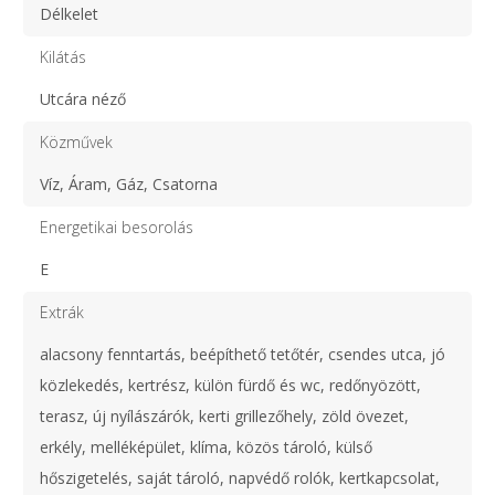
Délkelet
Kilátás
Utcára néző
Közművek
Víz, Áram, Gáz, Csatorna
Energetikai besorolás
E
Extrák
alacsony fenntartás, beépíthető tetőtér, csendes utca, jó
közlekedés, kertrész, külön fürdő és wc, redőnyözött,
terasz, új nyílászárók, kerti grillezőhely, zöld övezet,
erkély, melléképület, klíma, közös tároló, külső
hőszigetelés, saját tároló, napvédő rolók, kertkapcsolat,