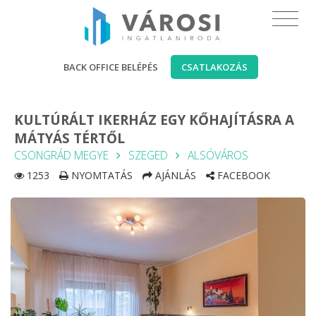
BACK OFFICE BELÉPÉS
CSATLAKOZÁS
KULTÚRÁLT IKERHÁZ EGY KŐHAJÍTÁSRA A
MÁTYÁS TÉRTŐL
CSONGRÁD MEGYE
SZEGED
ALSÓVÁROS
1253
NYOMTATÁS
AJÁNLÁS
FACEBOOK