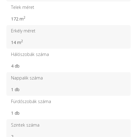
Telek méret
2
172 m
Erkély méret
2
14 m
Hálószobák száma
4 db
Nappalik száma
1 db
Fürdőszobák száma
1 db
Szintek száma
2