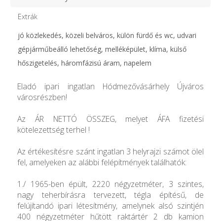
Extrák
jó közlekedés, közeli belváros, külön fürdő és wc, udvari
gépjárműbeálló lehetőség, melléképület, klíma, külső
hőszigetelés, háromfázisú áram, napelem
Eladó ipari ingatlan Hódmezővásárhely Újváros
városrészben!
Az ÁR NETTÓ ÖSSZEG, melyet ÁFA fizetési
kötelezettség terhel !
Az értékesítésre szánt ingatlan 3 helyrajzi számot ölel
fel, amelyeken az alábbi felépítmények találhatók:
1./ 1965-ben épült, 2220 négyzetméter, 3 szintes,
nagy teherbírásra tervezett, tégla építésű, de
felújítandó ipari létesítmény, amelynek alsó szintjén
400 négyzetméter hűtött raktártér 2 db kamion