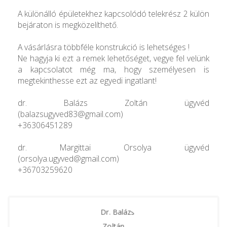
A különálló épületekhez kapcsolódó telekrész 2 külön
bejáraton is megközelíthető.
A vásárlásra többféle konstrukció is lehetséges !
Ne hagyja ki ezt a remek lehetőséget, vegye fel velünk
a kapcsolatot még ma, hogy személyesen is
megtekinthesse ezt az egyedi ingatlant!
dr. Balázs Zoltán ügyvéd
(balazsugyved83@gmail.com)
+36306451289
dr. Margittai Orsolya ügyvéd
(orsolya.ugyved@gmail.com)
+36703259620