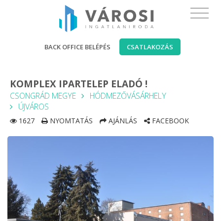
BACK OFFICE BELÉPÉS
CSATLAKOZÁS
KOMPLEX IPARTELEP ELADÓ !
CSONGRÁD MEGYE
HÓDMEZŐVÁSÁRHELY
ÚJVÁROS
1627
NYOMTATÁS
AJÁNLÁS
FACEBOOK