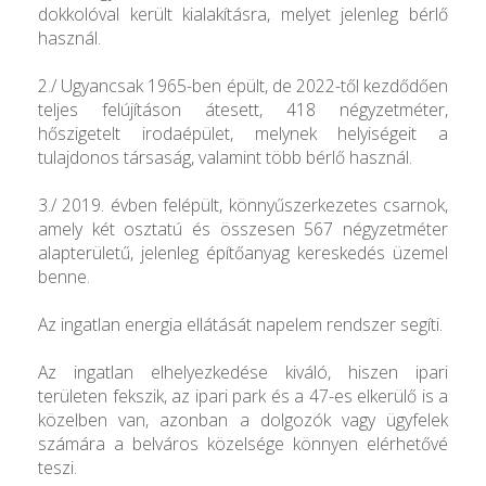
dokkolóval került kialakításra, melyet jelenleg bérlő
használ.
2./ Ugyancsak 1965-ben épült, de 2022-től kezdődően
teljes felújításon átesett, 418 négyzetméter,
hőszigetelt irodaépület, melynek helyiségeit a
tulajdonos társaság, valamint több bérlő használ.
3./ 2019. évben felépült, könnyűszerkezetes csarnok,
amely két osztatú és összesen 567 négyzetméter
alapterületű, jelenleg építőanyag kereskedés üzemel
benne.
Az ingatlan energia ellátását napelem rendszer segíti.
Az ingatlan elhelyezkedése kiváló, hiszen ipari
területen fekszik, az ipari park és a 47-es elkerülő is a
közelben van, azonban a dolgozók vagy ügyfelek
számára a belváros közelsége könnyen elérhetővé
teszi.