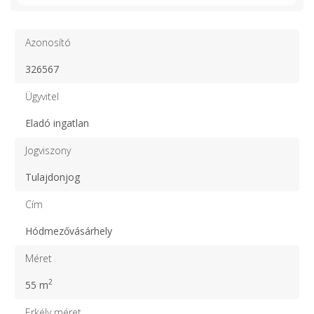
Azonosító
326567
Ügyvitel
Eladó ingatlan
Jogviszony
Tulajdonjog
Cím
Hódmezővásárhely
Méret
2
55 m
Erkély méret