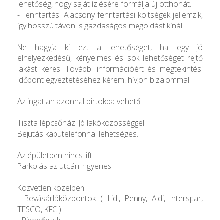
lehetőség, hogy saját ízlésére formálja új otthonát.
- Fenntartás: Alacsony fenntartási költségek jellemzik,
így hosszú távon is gazdaságos megoldást kínál.
Ne hagyja ki ezt a lehetőséget, ha egy jó
elhelyezkedésű, kényelmes és sok lehetőséget rejtő
lakást keres! További információért és megtekintési
időpont egyeztetéséhez kérem, hívjon bizalommal!
Az ingatlan azonnal birtokba vehető.
Tiszta lépcsőház. Jó lakóközösséggel.
Bejutás kaputelefonnal lehetséges.
Az épületben nincs lift.
Parkolás az utcán ingyenes.
Közvetlen közelben:
- Bevásárlóközpontok ( Lidl, Penny, Aldi, Interspar,
TESCO, KFC )
- Pihenőpark