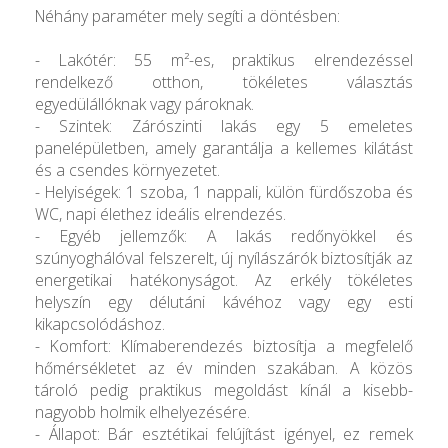
Néhány paraméter mely segíti a döntésben:
- Lakótér: 55 m²-es, praktikus elrendezéssel
rendelkező otthon, tökéletes választás
egyedülállóknak vagy pároknak.
- Szintek: Zárószinti lakás egy 5 emeletes
panelépületben, amely garantálja a kellemes kilátást
és a csendes környezetet.
- Helyiségek: 1 szoba, 1 nappali, külön fürdőszoba és
WC, napi élethez ideális elrendezés.
- Egyéb jellemzők: A lakás redőnyökkel és
szúnyoghálóval felszerelt, új nyílászárók biztosítják az
energetikai hatékonyságot. Az erkély tökéletes
helyszín egy délutáni kávéhoz vagy egy esti
kikapcsolódáshoz.
- Komfort: Klímaberendezés biztosítja a megfelelő
hőmérsékletet az év minden szakában. A közös
tároló pedig praktikus megoldást kínál a kisebb-
nagyobb holmik elhelyezésére.
- Állapot: Bár esztétikai felújítást igényel, ez remek