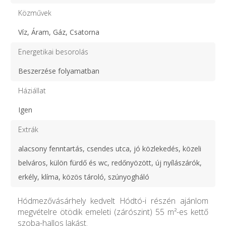
Közművek
Víz, Áram, Gáz, Csatorna
Energetikai besorolás
Beszerzése folyamatban
Háziállat
Igen
Extrák
alacsony fenntartás, csendes utca, jó közlekedés, közeli
belváros, külön fürdő és wc, redőnyözött, új nyílászárók,
erkély, klíma, közös tároló, szúnyogháló
Hódmezővásárhely kedvelt Hódtó-i részén ajánlom
megvételre ötödik emeleti (zárószint) 55 m²-es kettő
szoba-hallos lakást.