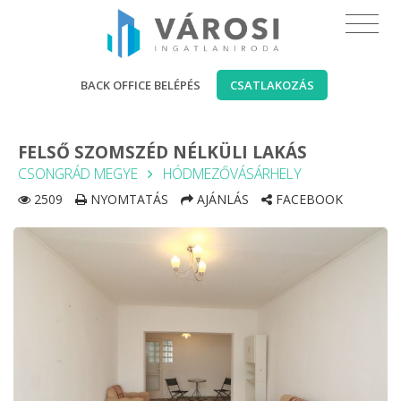
BACK OFFICE BELÉPÉS
CSATLAKOZÁS
FELSŐ SZOMSZÉD NÉLKÜLI LAKÁS
CSONGRÁD MEGYE
HÓDMEZŐVÁSÁRHELY
2509
NYOMTATÁS
AJÁNLÁS
FACEBOOK