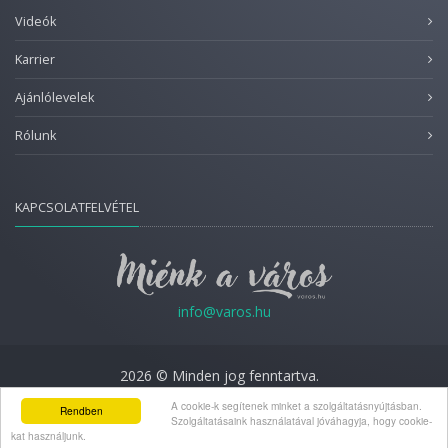
Videók
Karrier
Ajánlólevelek
Rólunk
KAPCSOLATFELVÉTEL
info@varos.hu
2026 © Minden jog fenntartva.
Adatkezelési nyilatkozat
A cookie-k segítenek minket a szolgáltatásnyújtásban.
Rendben
Szolgáltatásaink használatával jóváhagyja, hogy cookie-
kat használjunk.