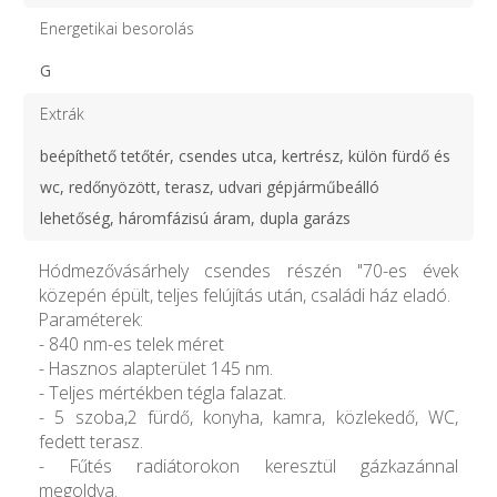
Energetikai besorolás
G
Extrák
beépíthető tetőtér, csendes utca, kertrész, külön fürdő és
wc, redőnyözött, terasz, udvari gépjárműbeálló
lehetőség, háromfázisú áram, dupla garázs
Hódmezővásárhely csendes részén "70-es évek
közepén épült, teljes felújítás után, családi ház eladó.
Paraméterek:
- 840 nm-es telek méret
- Hasznos alapterület 145 nm.
- Teljes mértékben tégla falazat.
- 5 szoba,2 fürdő, konyha, kamra, közlekedő, WC,
fedett terasz.
- Fűtés radiátorokon keresztül gázkazánnal
megoldva.