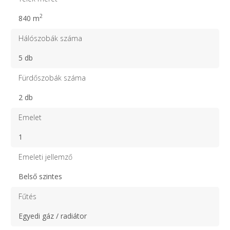
2
840 m
Hálószobák száma
5 db
Fürdőszobák száma
2 db
Emelet
1
Emeleti jellemző
Belső szintes
Fűtés
Egyedi gáz / radiátor