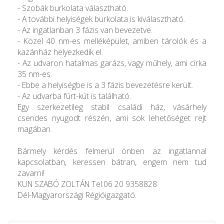
- Szobák burkolata választható.
- A további helyiségek burkolata is kiválasztható.
- Az ingatlanban 3 fázis van bevezetve.
- Közel 40 nm-es melléképület, amiben tárolók és a
kazánház helyezkedik el.
- Az udvaron hatalmas garázs, vagy műhely, ami cirka
35 nm-es.
- Ebbe a helyiségbe is a 3 fázis bevezetésre került.
- Az udvarba fúrt-kút is található.
Egy szerkezetileg stabil családi ház, vásárhely
csendes nyugodt részén, ami sok lehetőséget rejt
magában.
Bármely kérdés felmerül önben az ingatlannal
kapcsolatban, keressen bátran, engem nem tud
zavarni!
KUN SZABÓ ZOLTÁN Tel:06 20 9358828
Dél-Magyarországi Régióigazgató.