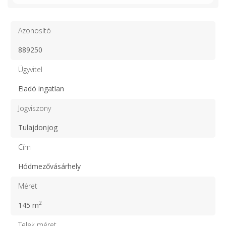
Azonosító
889250
Ügyvitel
Eladó ingatlan
Jogviszony
Tulajdonjog
Cím
Hódmezővásárhely
Méret
2
145 m
Telek méret